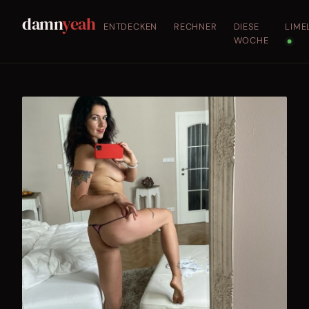
damn
yeah
ENTDECKEN
RECHNER
DIESE
LIME
WOCHE
●