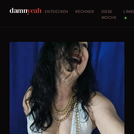
damn
yeah
ENTDECKEN
RECHNER
DIESE
LIME
WOCHE
●