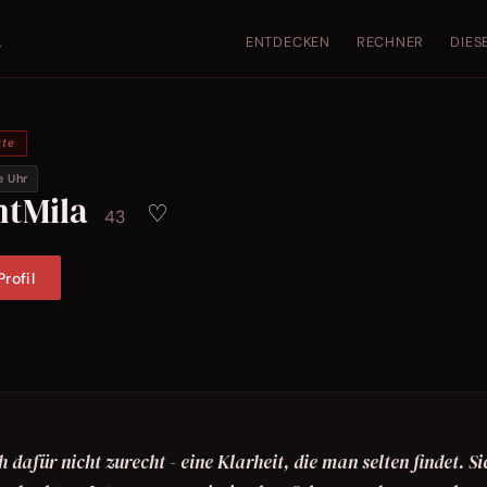
ENTDECKEN
RECHNER
DIES
.
kte
e Uhr
htMila
♡
43
rofil
h dafür nicht zurecht - eine Klarheit, die man selten findet. Si