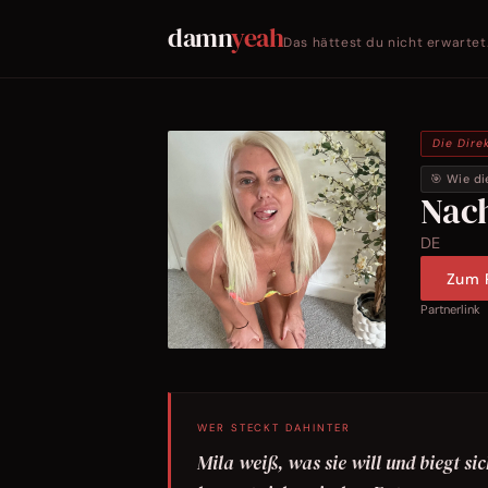
damn
yeah
Das hättest du nicht erwartet
Die Dire
🎯 Wie di
Nac
DE
Zum P
Partnerlink
WER STECKT DAHINTER
Mila weiß, was sie will und biegt sic