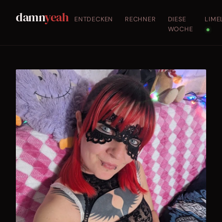
damn
yeah
ENTDECKEN
RECHNER
DIESE
LIME
WOCHE
●