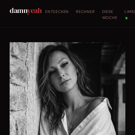
damn
yeah
ENTDECKEN
RECHNER
DIESE
LIME
WOCHE
●