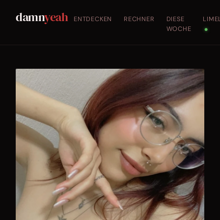
damn
yeah
ENTDECKEN
RECHNER
DIESE
LIME
WOCHE
●