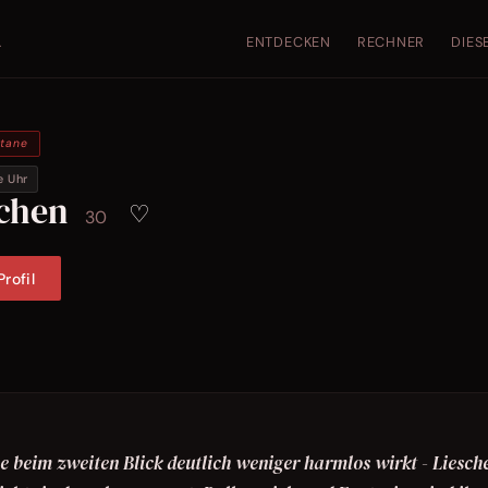
ENTDECKEN
RECHNER
DIES
.
ntane
e Uhr
schen
♡
30
rofil
e beim zweiten Blick deutlich weniger harmlos wirkt - Liesch