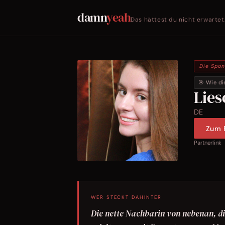
damn
yeah
Das hättest du nicht erwartet
Die Spo
🎯 Wie di
Lie
DE
Zum P
Partnerlink
WER STECKT DAHINTER
Die nette Nachbarin von nebenan, di