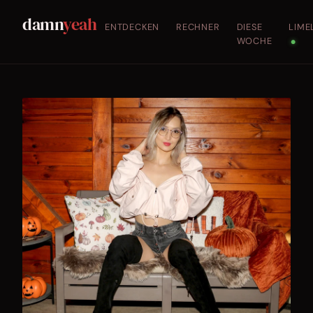
damn
yeah
ENTDECKEN
RECHNER
DIESE
LIME
WOCHE
●