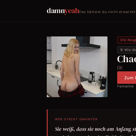
damn
yeah
Das hättest du nicht erwartet
Die Neug
🎯 Wie di
Cha
DE
Zum P
Partnerlink
WER STECKT DAHINTER
Sie weiß, dass sie noch am Anfang s