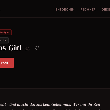
ENTDECKEN
RECHNER
DIES
.
ierige
e Uhr
os-Girl
♡
23
rofil
teht - und macht daraus kein Geheimnis. Wer mit ihr Zeit