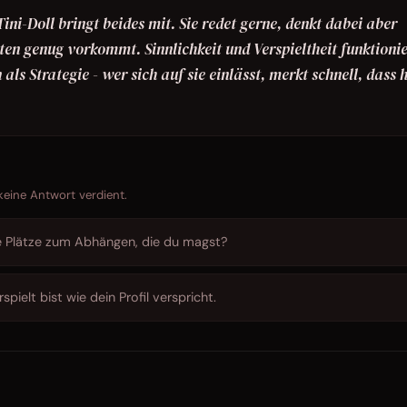
ini-Doll bringt beides mit. Sie redet gerne, denkt dabei aber
ten genug vorkommt. Sinnlichkeit und Verspieltheit funktioni
als Strategie - wer sich auf sie einlässt, merkt schnell, dass h
 keine Antwort verdient.
ute Plätze zum Abhängen, die du magst?
spielt bist wie dein Profil verspricht.