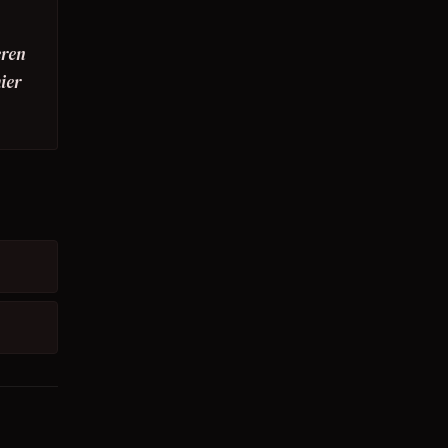
eren
ier