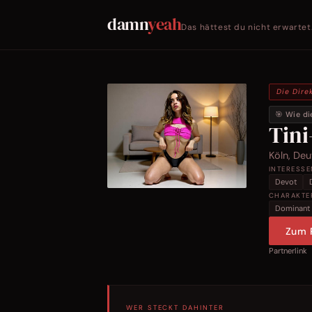
damn
yeah
Das hättest du nicht erwartet
Die Dire
🎯 Wie di
Tini
Köln, De
INTERESSE
Devot
CHARAKTE
Dominant
Zum P
Partnerlink
WER STECKT DAHINTER