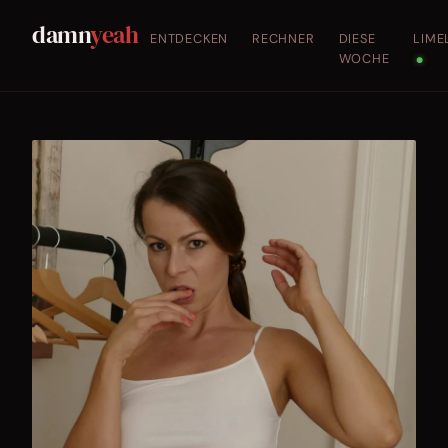
damn
yeah
ENTDECKEN
RECHNER
DIESE
LIME
WOCHE
●