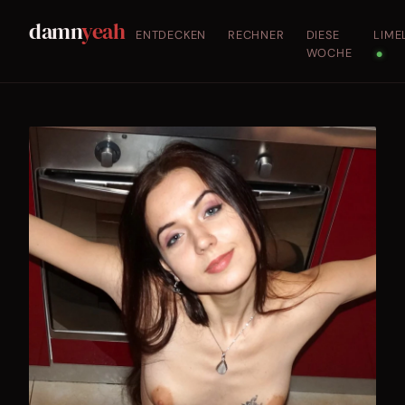
damn
yeah
ENTDECKEN
RECHNER
DIESE
LIME
WOCHE
●