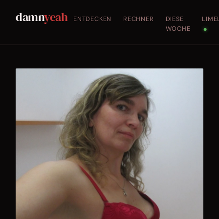
damn
yeah
ENTDECKEN
RECHNER
DIESE
LIME
WOCHE
●