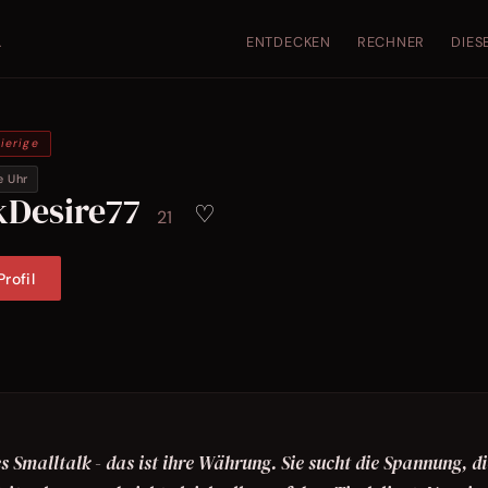
ENTDECKEN
RECHNER
DIES
.
ierige
e Uhr
kDesire77
♡
21
rofil
s Smalltalk - das ist ihre Währung. Sie sucht die Spannung, di