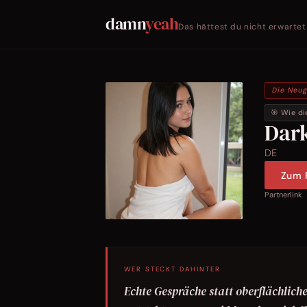
damn
yeah
Das hättest du nicht erwartet
Die Neug
🎯 Wie di
Dar
DE
Zum P
Partnerlink
WER STECKT DAHINTER
Echte Gespräche statt oberflächliche