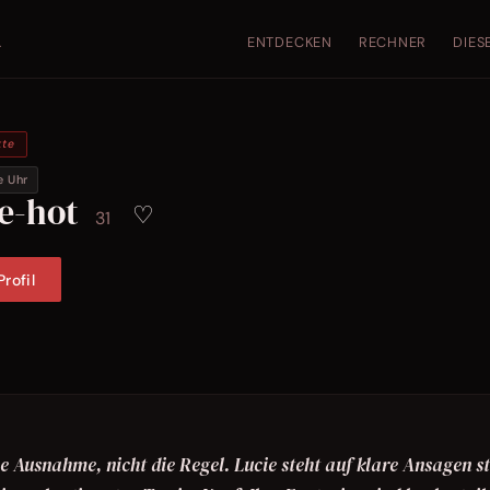
ENTDECKEN
RECHNER
DIES
.
kte
e Uhr
ie-hot
♡
31
rofil
die Ausnahme, nicht die Regel. Lucie steht auf klare Ansagen s