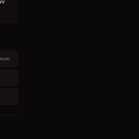
re
herum.