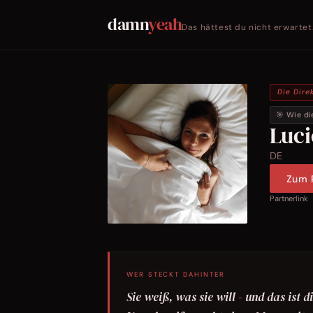
damn
yeah
Das hättest du nicht erwartet
Die Dire
🎯 Wie di
Luc
DE
Zum P
Partnerlink
WER STECKT DAHINTER
Sie weiß, was sie will - und das ist 