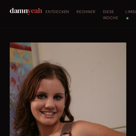
damn
yeah
ENTDECKEN
RECHNER
DIESE
LIME
WOCHE
●