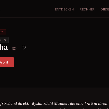
ENTDECKEN
RECHNER
DIES
.
kte
e Uhr
sha
♡
30
rofil
erfrischend direkt. Alysha sucht Männer, die eine Frau in ihren