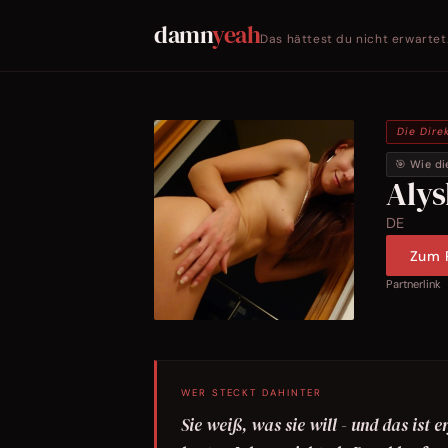
damn
yeah
Das hättest du nicht erwartet
Die Dire
🎯 Wie di
Aly
DE
Zum P
Partnerlink
WER STECKT DAHINTER
Sie weiß, was sie will - und das ist 