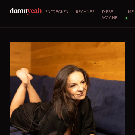
damn
yeah
ENTDECKEN
RECHNER
DIESE
LIME
WOCHE
●