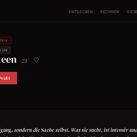
ENTDECKEN
RECHNER
DIES
.
ntane
e Uhr
teen
♡
29
rofil
gung, sondern die Sache selbst. Was sie sucht, ist intensiv un