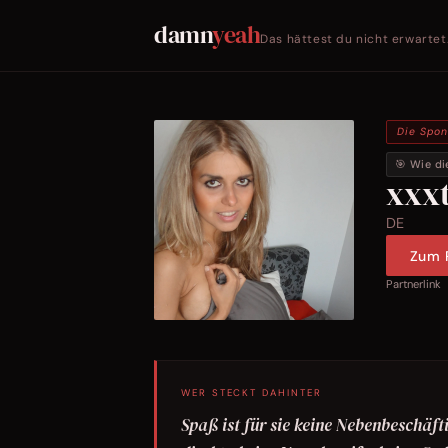
damn
yeah
Das hättest du nicht erwartet
Die Spo
🎯 Wie di
xxx
DE
Zum P
Partnerlink
WER STECKT DAHINTER
Spaß ist für sie keine Nebenbeschäfti