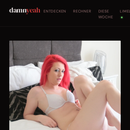
damn
yeah
ENTDECKEN
RECHNER
DIESE
LIME
WOCHE
●