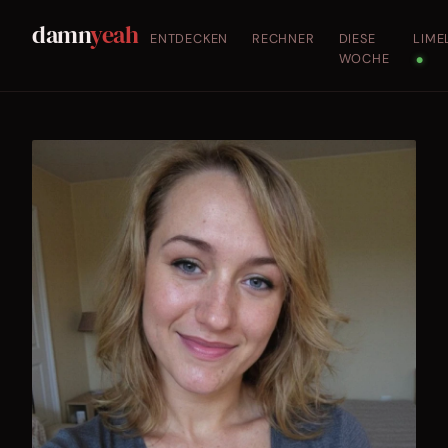
damn
yeah
ENTDECKEN
RECHNER
DIESE
LIME
WOCHE
●