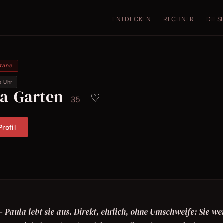
ENTDECKEN
RECHNER
DIES
.
ntane
e Uhr
la-Garten
♡
35
rofil
- Paula lebt sie aus. Direkt, ehrlich, ohne Umschweife: Sie we