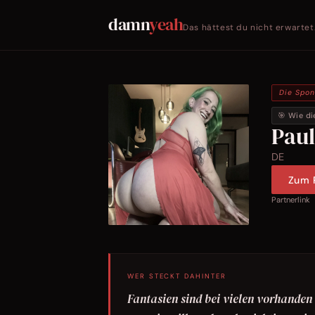
damn
yeah
Das hättest du nicht erwartet
Die Spo
🎯 Wie di
Pau
DE
Zum P
Partnerlink
WER STECKT DAHINTER
Fantasien sind bei vielen vorhanden 