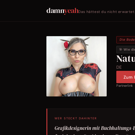
damn
yeah
Das hättest du nicht erwartet
Die Bod
🎯 Wie di
Natu
DE
Zum P
Partnerlink
WER STECKT DAHINTER
Grafikdesignerin mit Buchhaltungs-