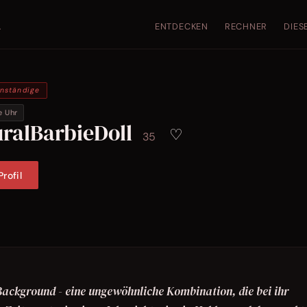
ENTDECKEN
RECHNER
DIES
.
enständige
e Uhr
ralBarbieDoll
♡
35
rofil
Background - eine ungewöhnliche Kombination, die bei ihr