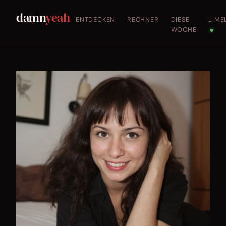
damn
yeah
ENTDECKEN
RECHNER
DIESE
LIME
WOCHE
●