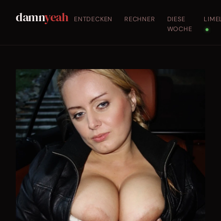
damn
yeah
ENTDECKEN
RECHNER
DIESE
LIME
WOCHE
●