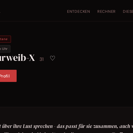
ENTDECKEN
RECHNER
DIES
.
ntane
e Uhr
urweib-X
♡
31
rofil
kt über ihre Lust sprechen - das passt für sie zusammen, auch