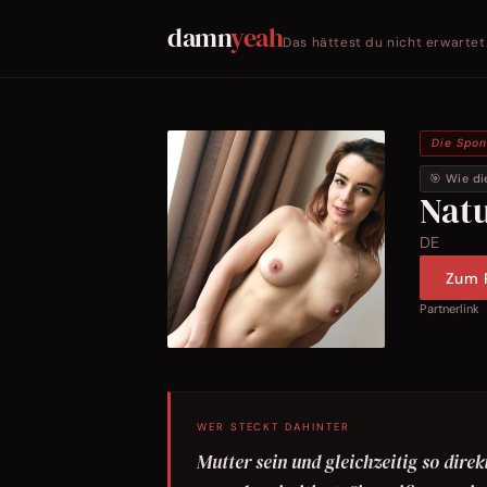
damn
yeah
Das hättest du nicht erwartet
Die Spo
🎯 Wie di
Nat
DE
Zum P
Partnerlink
WER STECKT DAHINTER
Mutter sein und gleichzeitig so dire