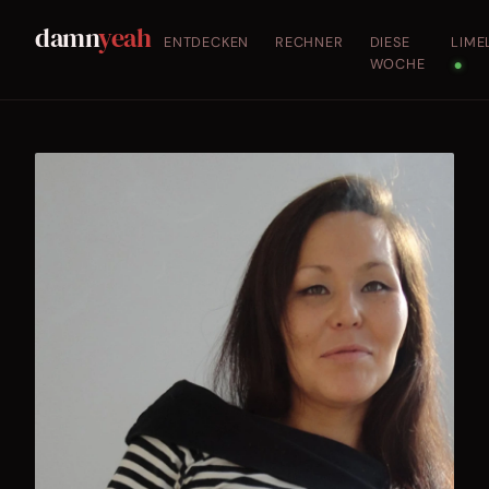
damn
yeah
ENTDECKEN
RECHNER
DIESE
LIME
WOCHE
●