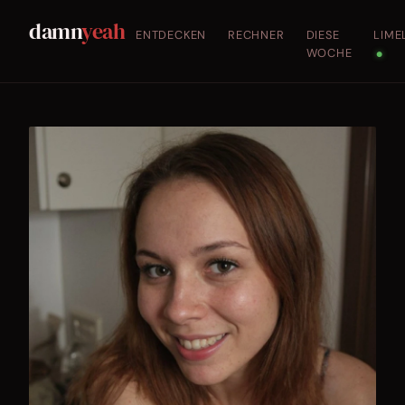
damn
yeah
ENTDECKEN
RECHNER
DIESE
LIME
WOCHE
●