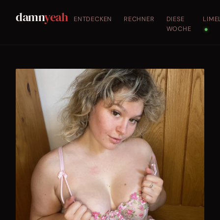
damn
yeah
ENTDECKEN
RECHNER
DIESE
LIME
WOCHE
●