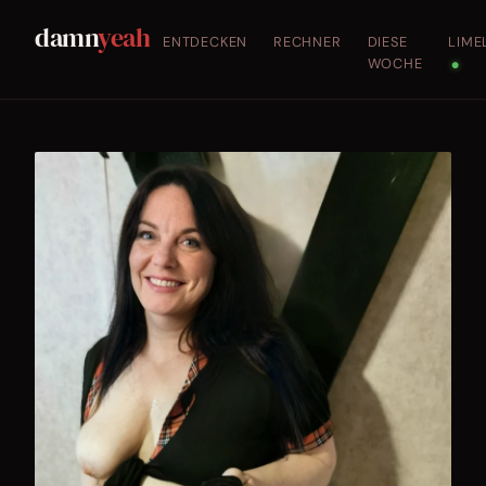
damn
yeah
ENTDECKEN
RECHNER
DIESE
LIME
WOCHE
●