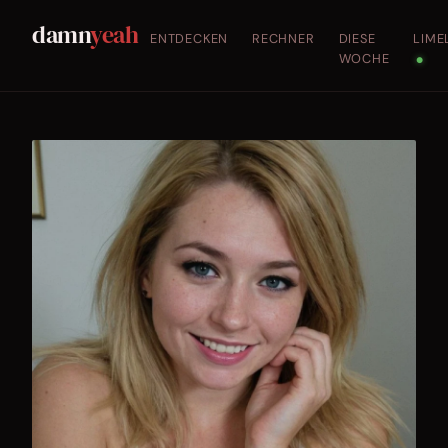
damn
yeah
ENTDECKEN
RECHNER
DIESE
LIME
WOCHE
●