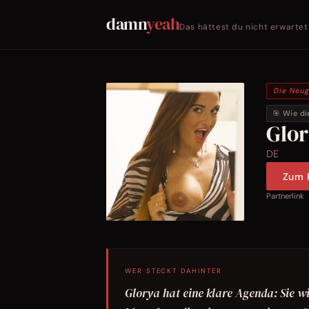
damn
yeah
Das hättest du nicht erwartet
Die Neug
🎯 Wie di
Glo
DE
Zum P
Partnerlink
WER STECKT DAHINTER
Glorya hat eine klare Agenda: Sie wi