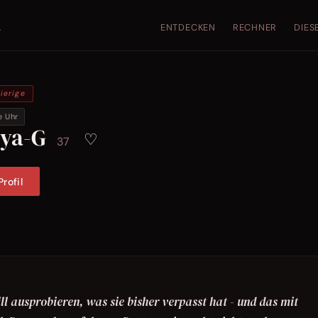
ENTDECKEN
RECHNER
DIES
.
ierige
e Uhr
rya-G
♡
37
rofil
ll ausprobieren, was sie bisher verpasst hat - und das mit