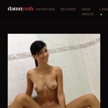
damn
yeah
ENTDECKEN
RECHNER
DIESE
LIME
WOCHE
●