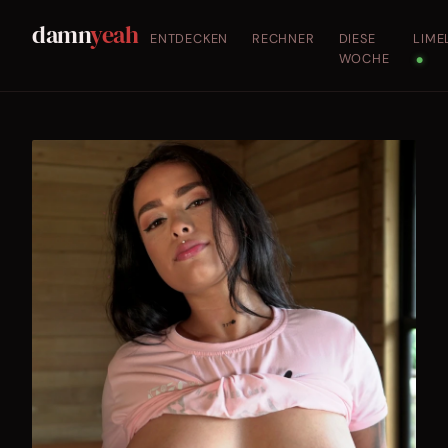
damn
yeah
ENTDECKEN
RECHNER
DIESE
LIME
WOCHE
●