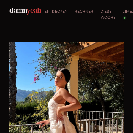
damn
yeah
ENTDECKEN
RECHNER
DIESE
LIME
WOCHE
●