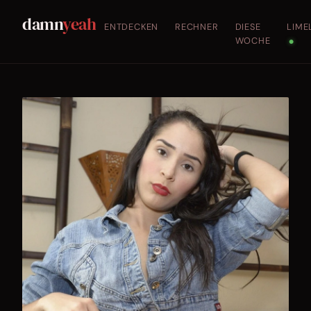
damn
yeah
ENTDECKEN
RECHNER
DIESE
LIME
WOCHE
●