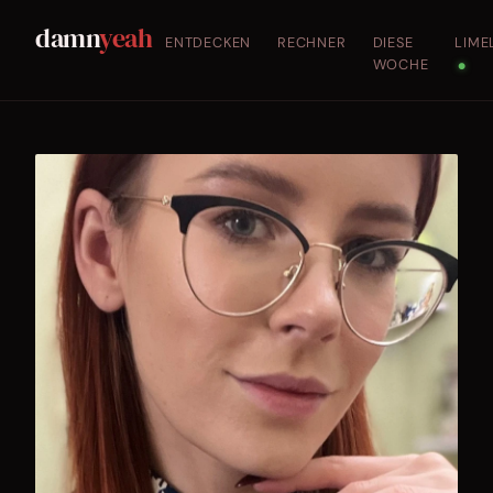
damn
yeah
ENTDECKEN
RECHNER
DIESE
LIME
WOCHE
●