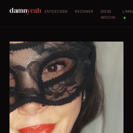
damn
yeah
ENTDECKEN
RECHNER
DIESE
LIME
WOCHE
●