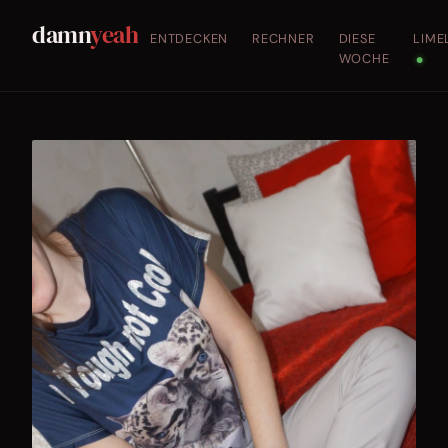
damn
yeah
ENTDECKEN
RECHNER
DIESE
LIME
WOCHE
●