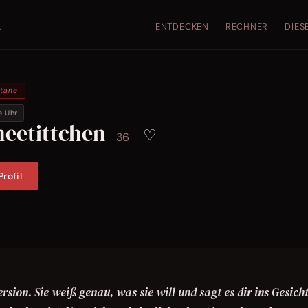
ENTDECKEN
RECHNER
DIES
.
ntane
e Uhr
neetittchen
♡
36
rofil
sion. Sie weiß genau, was sie will und sagt es dir ins Gesicht