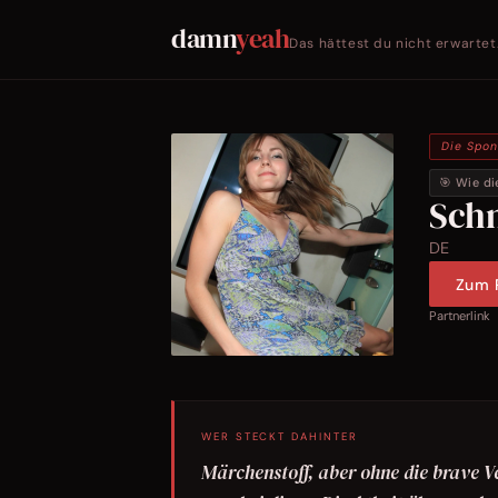
damn
yeah
Das hättest du nicht erwartet
Die Spo
🎯 Wie di
Sch
DE
Zum P
Partnerlink
WER STECKT DAHINTER
Märchenstoff, aber ohne die brave Ver