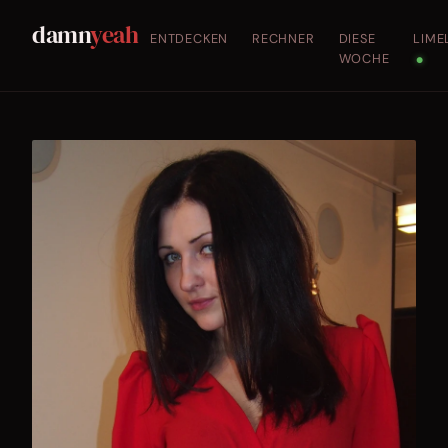
damn
yeah
ENTDECKEN
RECHNER
DIESE
LIME
WOCHE
●