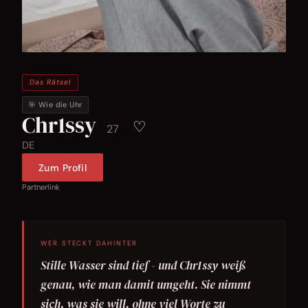
Das Rätsel
🎯 Wie die Uhr
Chr1ssy
♡
27
DE
Zum Profil
Partnerlink
WER STECKT DAHINTER
Stille Wasser sind tief - und Chr1ssy weiß
genau, wie man damit umgeht. Sie nimmt
sich, was sie will, ohne viel Worte zu