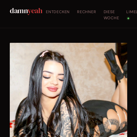
damn
yeah
ENTDECKEN
RECHNER
DIESE
LIME
WOCHE
●