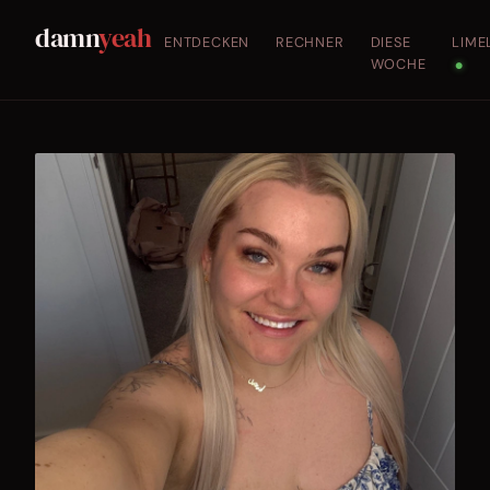
damn
yeah
ENTDECKEN
RECHNER
DIESE
LIME
WOCHE
●