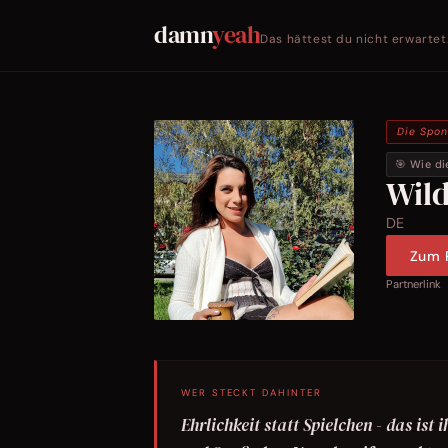
damn
yeah
Das hättest du nicht erwartet
Die Spo
🎯 Wie di
Wil
DE
Zum P
Partnerlink
WER STECKT DAHINTER
Ehrlichkeit statt Spielchen - das ist