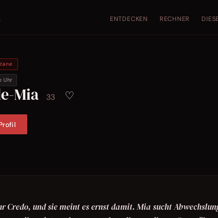
ENTDECKEN
RECHNER
DIES
.
ntane
e Uhr
de-Mia
♡
33
rofil
 ihr Credo, und sie meint es ernst damit. Mia sucht Abwechslun