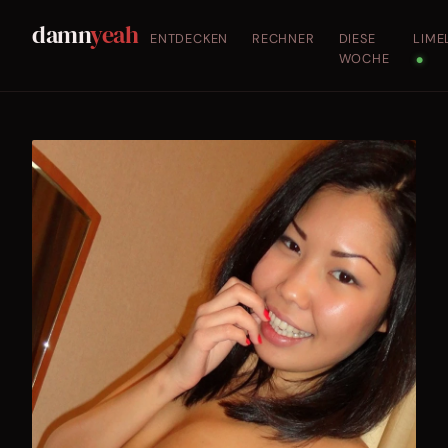
damn
yeah
ENTDECKEN
RECHNER
DIESE
LIME
WOCHE
●