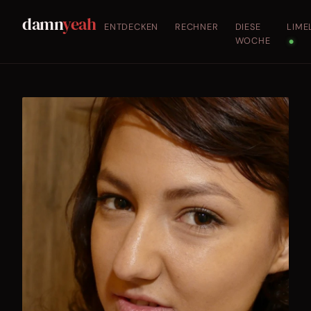
damn
yeah
ENTDECKEN
RECHNER
DIESE
LIME
WOCHE
●