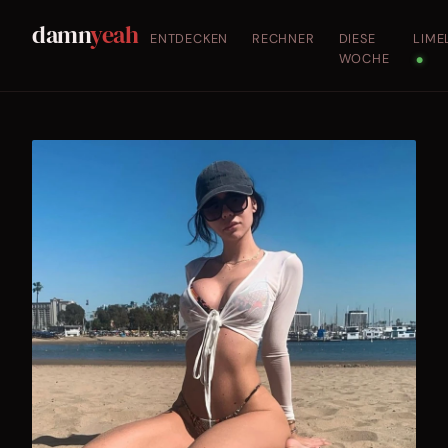
damn
yeah
ENTDECKEN
RECHNER
DIESE
LIME
WOCHE
●