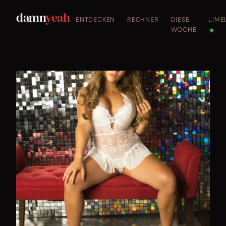
damn
yeah
ENTDECKEN
RECHNER
DIESE
LIME
WOCHE
●