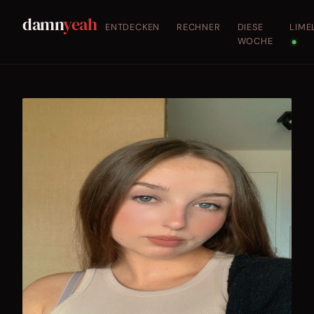
damn
yeah
ENTDECKEN
RECHNER
DIESE
LIME
WOCHE
●